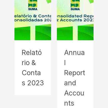
Relató
Annua
rio &
l
Conta
Report
s 2023
and
Accou
nts