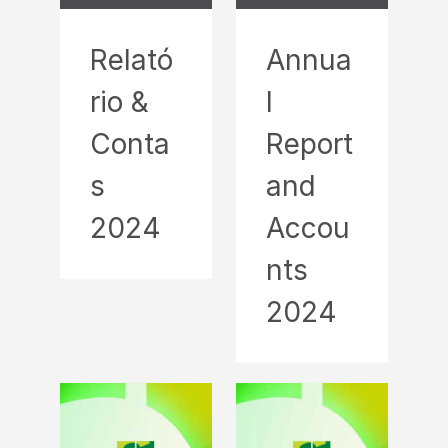
Relató
Annua
rio &
l
Conta
Report
s
and
2024
Accou
nts
2024