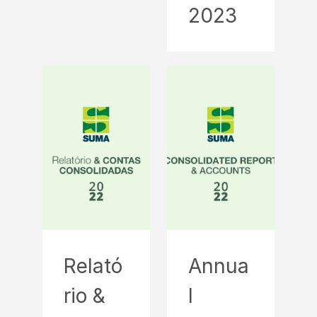
2023
Relató
Annua
rio &
l